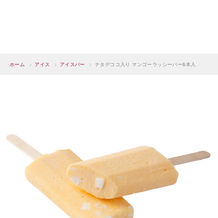
ホーム
>
アイス
>
アイスバー
>
ナタデココ入り マンゴーラッシーバー6本入