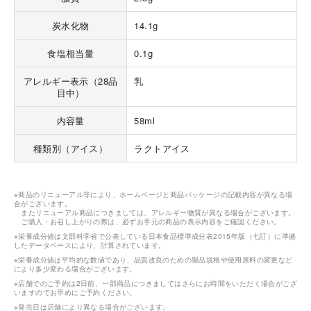
炭水化物
14.1g
食塩相当量
0.1g
アレルギー表示（28品
乳
目中）
内容量
58ml
種類別（アイス）
ラクトアイス
※商品のリニューアル等により、ホームページと商品パッケージの記載内容が異なる場
合がございます。
またリニューアル商品につきましては、アレルギー物質が異なる場合がございます。
ご購入・お召し上がりの際は、必ずお手元の商品の表示内容をご確認ください。
※栄養成分値は文部科学省で公表している日本食品標準成分表2015年版（七訂）に準拠
したデータベースにより、計算されています。
※栄養成分値は平均的な数値であり、品質改良のための製品規格や使用原料の変更など
により多少変わる場合がございます。
※店舗でのご予約は2日前、一部商品につきましてはさらにお時間をいただく場合がござ
いますのでお早めにご予約ください。
※発売日は店舗により異なる場合がございます。