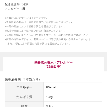
配送温度帯
冷凍
アレルギー
乳
※写真およびデザインはイメージです。
※通販限定の商品は、通常の店舗ではお取扱いがございません。
※一部の店舗において価格が異なる場合がございます。
※地域や店舗により取り扱いのない商品がございます。
※充分な品揃えをこころがけておりますが、万一品切れの際はご容赦下さい。
海外 Overseas shops
※商品の内容やデザイン、包装パッケージ等が多少変更する場合がございます。
また、地域により商品の内容が異なる場合がございます。
Indonesia
Singapore
Malaysia
Hong Kong
UAE
Thailand
栄養成分表示・アレルギー
Vietnam
（28品目中）
栄養成分表（1本当たり）
Iは八ヶ岳や末広がりを意味す
おやつ時」という意味を込
エネルギー
85kcal
た。雄大な八ヶ岳山麓の自
まれる、こだわりのスイー
たんぱく質
1.0g
ださい。
脂質
2.8g