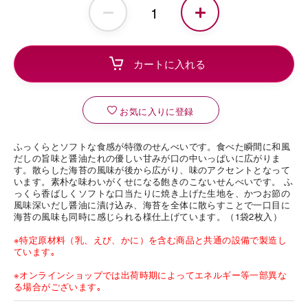
お気に入りに登録
ふっくらとソフトな食感が特徴のせんべいです。食べた瞬間に和風
だしの旨味と醤油たれの優しい甘みが口の中いっぱいに広がりま
す。散らした海苔の風味が後から広がり、味のアクセントとなって
います。素朴な味わいがくせになる飽きのこないせんべいです。 ふ
っくら香ばしくソフトな口当たりに焼き上げた生地を、かつお節の
風味深いだし醤油に漬け込み、海苔を全体に散らすことで一口目に
海苔の風味も同時に感じられる様仕上げています。（1袋2枚入）
※特定原材料（乳、えび、かに）を含む商品と共通の設備で製造し
ています｡
※オンラインショップでは出荷時期によってエネルギー等一部異な
る場合がございます｡