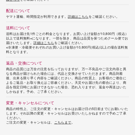
配送について
ヤマト運輸、時間指定が利用できます。
詳細はこちら
をご確認ください。
送料について
送料はお届け先1件ごとの料金となります。お買い上げ金額が10,800円（税込）
以上で送料無料※になります。一部を除き、商品は品質を保つためクール便でお
届けいたします。
詳細はこちら
をご確認ください。
※冷凍便・冷蔵便それぞれのお買い上げ金額が10,800円(税込)以上の場合送料無
料となります。
返品・交換について
商品の品質には万全の注意を払っておりますが、万一不良品やご注文内容と異
なる商品が届けられた場合には、代品と交換させていただきます。商品到着
後、出来る限り早く内容をご確認ください。商品の性質上、お客様のご都合に
よるご返品・お取り換えはご容赦ください。天災やお届け先の都合により、商
品を指定日時にお届けできなかった場合、恐れ入りますが、返金や再送はいた
しかねます。予め、ご了承ください。
変更・キャンセルについて
商品の特性上、ご注文の変更・キャンセルはお届け日の5日前までにお願いいた
します。それ以降の変更・キャンセルはお受けいたしかねますので予めご了承
ください。
ご注文の変更・キャンセルは、
こちらまで
。