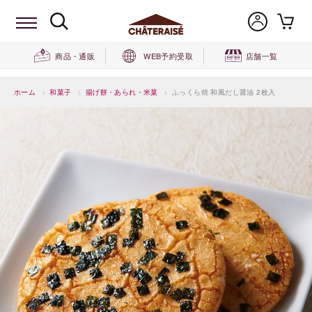
商品・通販
WEB予約受取
店舗一覧
ホーム
>
和菓子
>
揚げ餅・あられ・米菓
>
ふっくら焼 和風だし醤油 2枚入