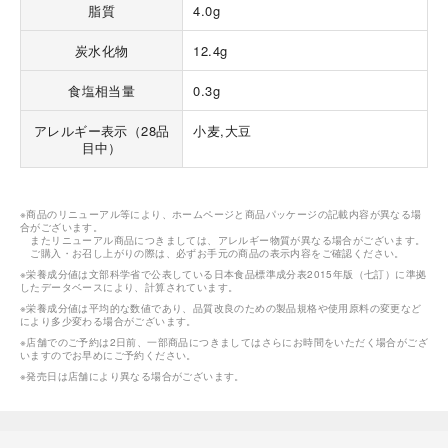
脂質
4.0g
炭水化物
12.4g
食塩相当量
0.3g
アレルギー表示（28品
小麦,大豆
目中）
※商品のリニューアル等により、ホームページと商品パッケージの記載内容が異なる場
合がございます。
またリニューアル商品につきましては、アレルギー物質が異なる場合がございます。
ご購入・お召し上がりの際は、必ずお手元の商品の表示内容をご確認ください。
※栄養成分値は文部科学省で公表している日本食品標準成分表2015年版（七訂）に準拠
したデータベースにより、計算されています。
※栄養成分値は平均的な数値であり、品質改良のための製品規格や使用原料の変更など
により多少変わる場合がございます。
※店舗でのご予約は2日前、一部商品につきましてはさらにお時間をいただく場合がござ
いますのでお早めにご予約ください。
※発売日は店舗により異なる場合がございます。