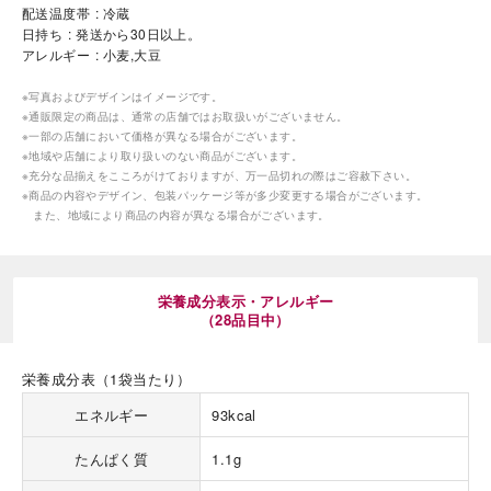
配送温度帯
冷蔵
日持ち
発送から30日以上。
アレルギー
小麦,大豆
※写真およびデザインはイメージです。
※通販限定の商品は、通常の店舗ではお取扱いがございません。
※一部の店舗において価格が異なる場合がございます。
※地域や店舗により取り扱いのない商品がございます。
海外 Overseas shops
※充分な品揃えをこころがけておりますが、万一品切れの際はご容赦下さい。
※商品の内容やデザイン、包装パッケージ等が多少変更する場合がございます。
Indonesia
Singapore
また、地域により商品の内容が異なる場合がございます。
Malaysia
Hong Kong
UAE
Thailand
Vietnam
栄養成分表示・アレルギー
（28品目中）
Iは八ヶ岳や末広がりを意味す
栄養成分表（1袋当たり）
おやつ時」という意味を込
た。雄大な八ヶ岳山麓の自
エネルギー
93kcal
まれる、こだわりのスイー
ださい。
たんぱく質
1.1g