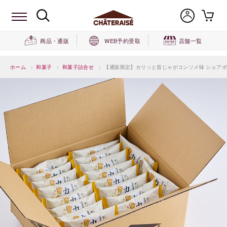
商品・通販
WEB予約受取
店舗一覧
ホーム
>
和菓子
>
和菓子詰合せ
>
【通販限定】カリッと旨じゃがコンソメ味 シェアボ