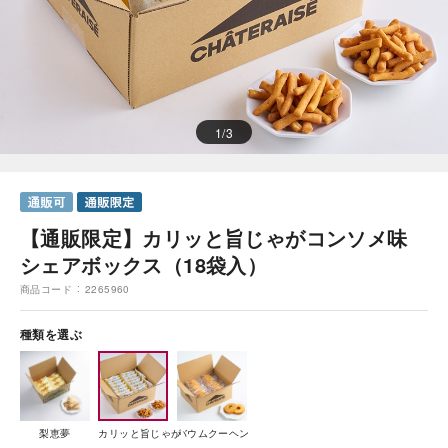
1
/
3
【通販限定】カリッと旨じゃがコンソメ味
シェアボックス（18袋入）
商品コード
2265960
種類を選ぶ
梨恵夢
カリッと旨じゃが
バウムクーヘン