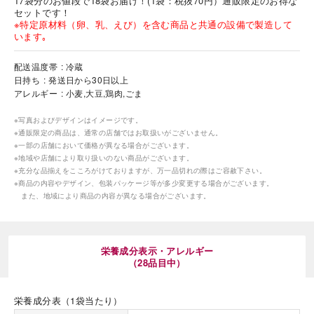
17袋分のお値段で18袋お届け！(1袋：税抜70円）通販限定のお得な
セットです！
※特定原材料（卵、乳、えび）を含む商品と共通の設備で製造して
います｡
配送温度帯
冷蔵
日持ち
発送日から30日以上
アレルギー
小麦,大豆,鶏肉,ごま
海外 Overseas shops
※写真およびデザインはイメージです。
Indonesia
Singapore
※通販限定の商品は、通常の店舗ではお取扱いがございません。
Iは八ヶ岳や末広がりを意味す
※一部の店舗において価格が異なる場合がございます。
おやつ時」という意味を込
Malaysia
Hong Kong
※地域や店舗により取り扱いのない商品がございます。
た。雄大な八ヶ岳山麓の自
UAE
Thailand
まれる、こだわりのスイー
※充分な品揃えをこころがけておりますが、万一品切れの際はご容赦下さい。
ださい。
※商品の内容やデザイン、包装パッケージ等が多少変更する場合がございます。
Vietnam
また、地域により商品の内容が異なる場合がございます。
栄養成分表示・アレルギー
（28品目中）
栄養成分表（1袋当たり）