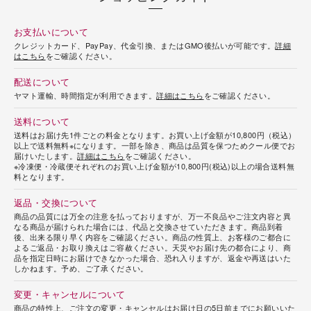
お支払いについて
クレジットカード、PayPay、代金引換、またはGMO後払いが可能です。
詳細
はこちら
をご確認ください。
配送について
ヤマト運輸、時間指定が利用できます。
詳細はこちら
をご確認ください。
送料について
送料はお届け先1件ごとの料金となります。お買い上げ金額が10,800円（税込）
以上で送料無料※になります。一部を除き、商品は品質を保つためクール便でお
届けいたします。
詳細はこちら
をご確認ください。
※冷凍便・冷蔵便それぞれのお買い上げ金額が10,800円(税込)以上の場合送料無
料となります。
返品・交換について
商品の品質には万全の注意を払っておりますが、万一不良品やご注文内容と異
なる商品が届けられた場合には、代品と交換させていただきます。商品到着
後、出来る限り早く内容をご確認ください。商品の性質上、お客様のご都合に
よるご返品・お取り換えはご容赦ください。天災やお届け先の都合により、商
品を指定日時にお届けできなかった場合、恐れ入りますが、返金や再送はいた
しかねます。予め、ご了承ください。
変更・キャンセルについて
商品の特性上、ご注文の変更・キャンセルはお届け日の5日前までにお願いいた