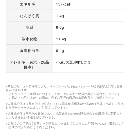
エネルギー
137kcal
たんぱく質
1.4g
脂質
9.6g
炭水化物
11.4g
食塩相当量
0.4g
アレルギー表示（28品
小麦,大豆,鶏肉,ごま
目中）
※商品のリニューアル等により、ホームページと商品パッケージの記載内容が異なる場
合がございます。
またリニューアル商品につきましては、アレルギー物質が異なる場合がございます。
ご購入・お召し上がりの際は、必ずお手元の商品の表示内容をご確認ください。
※栄養成分値は文部科学省で公表している日本食品標準成分表2015年版（七訂）に準拠
したデータベースにより、計算されています。
※栄養成分値は平均的な数値であり、品質改良のための製品規格や使用原料の変更など
により多少変わる場合がございます。
※店舗でのご予約は2日前、一部商品につきましてはさらにお時間をいただく場合がござ
いますのでお早めにご予約ください。