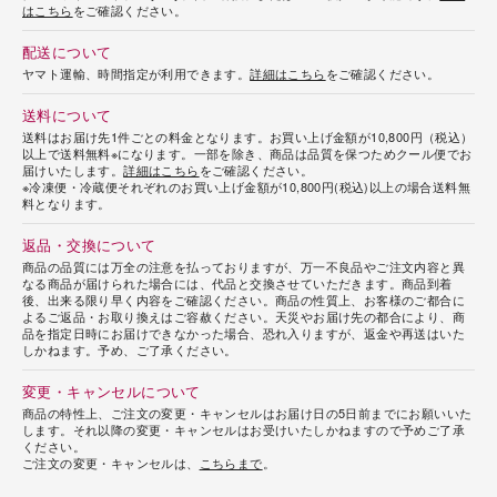
はこちら
をご確認ください。
配送について
ヤマト運輸、時間指定が利用できます。
詳細はこちら
をご確認ください。
送料について
送料はお届け先1件ごとの料金となります。お買い上げ金額が10,800円（税込）
以上で送料無料※になります。一部を除き、商品は品質を保つためクール便でお
届けいたします。
詳細はこちら
をご確認ください。
※冷凍便・冷蔵便それぞれのお買い上げ金額が10,800円(税込)以上の場合送料無
料となります。
返品・交換について
商品の品質には万全の注意を払っておりますが、万一不良品やご注文内容と異
なる商品が届けられた場合には、代品と交換させていただきます。商品到着
後、出来る限り早く内容をご確認ください。商品の性質上、お客様のご都合に
よるご返品・お取り換えはご容赦ください。天災やお届け先の都合により、商
品を指定日時にお届けできなかった場合、恐れ入りますが、返金や再送はいた
しかねます。予め、ご了承ください。
変更・キャンセルについて
商品の特性上、ご注文の変更・キャンセルはお届け日の5日前までにお願いいた
します。それ以降の変更・キャンセルはお受けいたしかねますので予めご了承
ください。
ご注文の変更・キャンセルは、
こちらまで
。