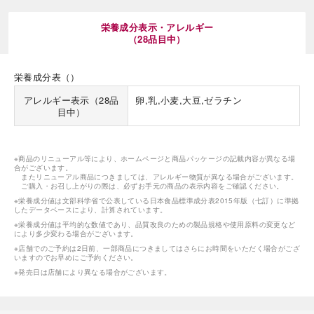
栄養成分表示・アレルギー
（28品目中）
栄養成分表（）
アレルギー表示（28品
卵,乳,小麦,大豆,ゼラチン
海外 Overseas shops
目中）
Indonesia
Singapore
Malaysia
Hong Kong
※商品のリニューアル等により、ホームページと商品パッケージの記載内容が異なる場
UAE
Thailand
合がございます。
またリニューアル商品につきましては、アレルギー物質が異なる場合がございます。
Vietnam
ご購入・お召し上がりの際は、必ずお手元の商品の表示内容をご確認ください。
※栄養成分値は文部科学省で公表している日本食品標準成分表2015年版（七訂）に準拠
したデータベースにより、計算されています。
※栄養成分値は平均的な数値であり、品質改良のための製品規格や使用原料の変更など
により多少変わる場合がございます。
Iは八ヶ岳や末広がりを意味す
おやつ時」という意味を込
※店舗でのご予約は2日前、一部商品につきましてはさらにお時間をいただく場合がござ
いますのでお早めにご予約ください。
た。雄大な八ヶ岳山麓の自
まれる、こだわりのスイー
※発売日は店舗により異なる場合がございます。
ださい。