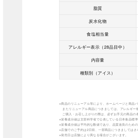
脂質
炭水化物
食塩相当量
アレルギー表示（28品目中）
内容量
種類別（アイス）
※商品のリニューアル等により、ホームページと商品
またリニューアル商品につきましては、アレルギー
ご購入・お召し上がりの際は、必ずお手元の商品の
※栄養成分値は文部科学省で公表している日本食品標準
※栄養成分値は平均的な数値であり、品質改良のため
※店舗でのご予約は2日前、一部商品につきましては
※発売日は店舗により異なる場合がございます。