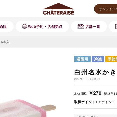
オンライン
通販
Web予約・店舗受取
店舗一覧
 6本入
白州名水かき
商品コード
999821
￥270
税込
￥2
本体価格
取得ポイント
2
ポイント