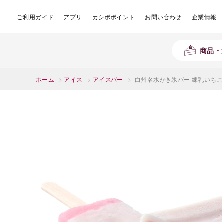
ご利用ガイド
アプリ
カシポポイント
お問い合わせ
企業情報
商品・
ホーム
>
アイス
>
アイスバー
>
白州名水かき氷バー 練乳いちご