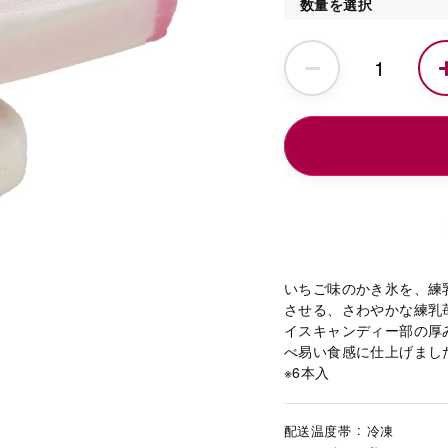
数量を選択
いちご味のかき氷を、練
させる、さわやかな練乳
イスキャンディー部の厚
べ易い食感に仕上げまし
※6本入
配送温度帯
冷凍