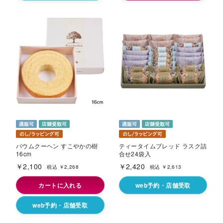
海外 Overseas shops
Indonesia
Singapore
Malaysia
Hong Kong
UAE
Thailand
Vietnam
バウムクーヘン すこやかの樹
ティータイムブレッド ラスク詰
16cm
合せ24袋入
￥2,100
￥2,420
Iは八ヶ岳や末広がりを意味す
税込 ￥2,268
税込 ￥2,613
おやつ時」という意味を込
た。雄大な八ヶ岳山麓の自
カートに入れる
web予約・店舗受取
まれる、こだわりのスイー
ださい。
web予約・店舗受取