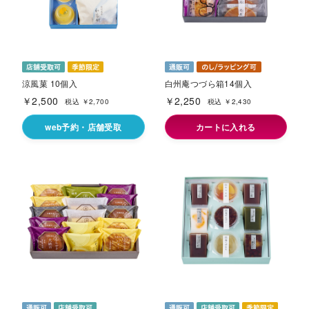
涼風菓 10個入
白州庵つづら箱14個入
￥2,500
￥2,250
税込 ￥2,700
税込 ￥2,430
web予約・店舗受取
カートに入れる