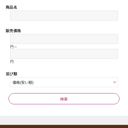
商品名
販売価格
海外 Overseas shops
円～
Indonesia
Singapore
Malaysia
Hong Kong
円
UAE
Thailand
並び順
Vietnam
Iは八ヶ岳や末広がりを意味す
おやつ時」という意味を込
た。雄大な八ヶ岳山麓の自
まれる、こだわりのスイー
ださい。