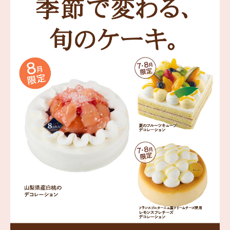
海外 Overseas shops
Indonesia
Singapore
Malaysia
Hong Kong
UAE
Thailand
Vietnam
Iは八ヶ岳や末広がりを意味す
おやつ時」という意味を込
た。雄大な八ヶ岳山麓の自
まれる、こだわりのスイー
ださい。