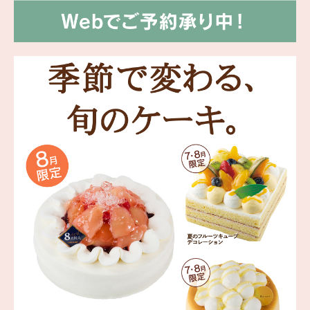
海外 Overseas shops
Indonesia
Singapore
Malaysia
Hong Kong
UAE
Thailand
Vietnam
Iは八ヶ岳や末広がりを意味す
おやつ時」という意味を込
た。雄大な八ヶ岳山麓の自
まれる、こだわりのスイー
ださい。