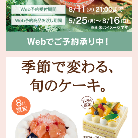
海外 Overseas shops
Indonesia
Singapore
Malaysia
Hong Kong
UAE
Thailand
Vietnam
Iは八ヶ岳や末広がりを意味す
おやつ時」という意味を込
た。雄大な八ヶ岳山麓の自
まれる、こだわりのスイー
ださい。