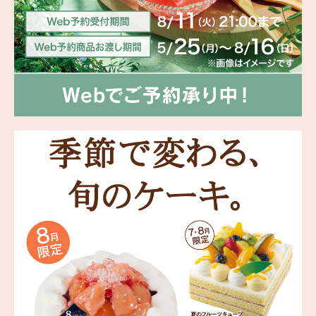
海外 Overseas shops
Indonesia
Singapore
Malaysia
Hong Kong
UAE
Thailand
Vietnam
Iは八ヶ岳や末広がりを意味す
おやつ時」という意味を込
た。雄大な八ヶ岳山麓の自
まれる、こだわりのスイー
ださい。