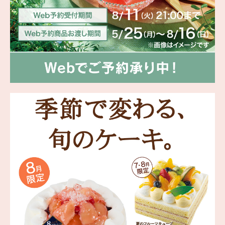
海外 Overseas shops
Indonesia
Singapore
Malaysia
Hong Kong
UAE
Thailand
Vietnam
Iは八ヶ岳や末広がりを意味す
おやつ時」という意味を込
た。雄大な八ヶ岳山麓の自
まれる、こだわりのスイー
ださい。