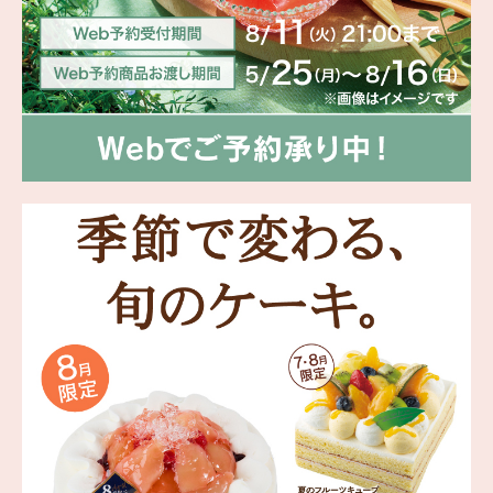
海外 Overseas shops
Indonesia
Singapore
Malaysia
Hong Kong
UAE
Thailand
Vietnam
Iは八ヶ岳や末広がりを意味す
おやつ時」という意味を込
た。雄大な八ヶ岳山麓の自
まれる、こだわりのスイー
ださい。