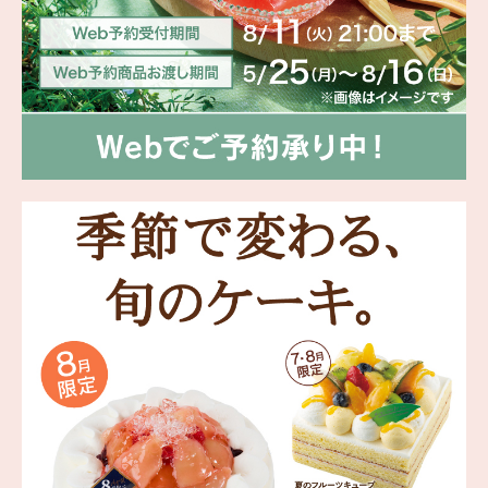
海外 Overseas shops
Indonesia
Singapore
Malaysia
Hong Kong
UAE
Thailand
Vietnam
Iは八ヶ岳や末広がりを意味す
おやつ時」という意味を込
た。雄大な八ヶ岳山麓の自
まれる、こだわりのスイー
ださい。