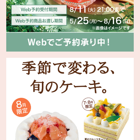
海外 Overseas shops
Indonesia
Singapore
Malaysia
Hong Kong
UAE
Thailand
Vietnam
Iは八ヶ岳や末広がりを意味す
おやつ時」という意味を込
た。雄大な八ヶ岳山麓の自
まれる、こだわりのスイー
ださい。