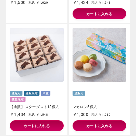
￥1,500
￥1,434
税込 ￥1,620
税込 ￥1,548
カートに入れる
海外 Overseas shops
Indonesia
Singapore
Malaysia
Hong Kong
UAE
Thailand
Vietnam
Iは八ヶ岳や末広がりを意味す
【通販】スターダスト12個入
マカロン5個入
おやつ時」という意味を込
た。雄大な八ヶ岳山麓の自
￥1,434
￥1,000
税込 ￥1,548
税込 ￥1,080
まれる、こだわりのスイー
ださい。
カートに入れる
カートに入れる