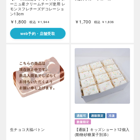
ーニュ産クリームチーズ使用 レ
モンスフレチーズデコレーショ
ン13cm
￥1,800
￥1,700
税込 ￥1,944
税込 ￥1,836
web予約・店舗受取
生チョコ大福バトン
【通販】キッズショート12個入
(動物砂糖菓子別添）