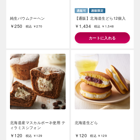
純生バウムクーヘン
【通販】北海道生どら12個入
￥250
￥1,434
税込 ￥270
税込 ￥1,548
カートに入れる
北海道産マスカルポーネ使用 テ
北海道生どら
ィラミスシフォン
￥120
￥120
税込 ￥129
税込 ￥129