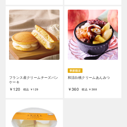
海外 Overseas shops
Indonesia
Singapore
Malaysia
Hong Kong
UAE
Thailand
Vietnam
フランス産クリームチーズパン
和涼白桃クリームあんみつ
ケーキ
￥120
￥360
税込 ￥129
税込 ￥388
Iは八ヶ岳や末広がりを意味す
おやつ時」という意味を込
た。雄大な八ヶ岳山麓の自
まれる、こだわりのスイー
ださい。