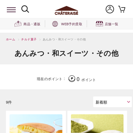
商品・通販
WEB予約受取
店舗一覧
ホーム
>
チルド菓子
>
あんみつ・和スイーツ・その他
あんみつ・和スイーツ・その他
0
現在のポイント
ポイント
9件