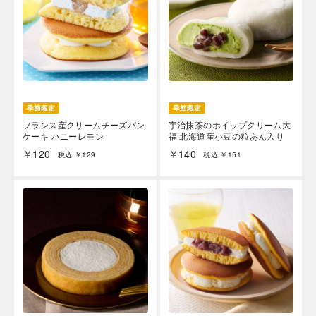
フランス産クリームチーズパン
宇治抹茶のホイップクリーム大
ケーキ ハニーレモン
福 北海道産小豆の粒あん入り
￥120
￥140
税込 ￥129
税込 ￥151