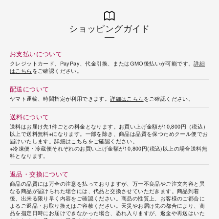
ショッピングガイド
お支払いについて
クレジットカード、PayPay、代金引換、またはGMO後払いが可能です。
詳細
はこちら
をご確認ください。
配送について
ヤマト運輸、時間指定が利用できます。
詳細はこちら
をご確認ください。
送料について
送料はお届け先1件ごとの料金となります。お買い上げ金額が10,800円（税込）
以上で送料無料※になります。一部を除き、商品は品質を保つためクール便でお
届けいたします。
詳細はこちら
をご確認ください。
※冷凍便・冷蔵便それぞれのお買い上げ金額が10,800円(税込)以上の場合送料無
料となります。
返品・交換について
商品の品質には万全の注意を払っておりますが、万一不良品やご注文内容と異
なる商品が届けられた場合には、代品と交換させていただきます。商品到着
後、出来る限り早く内容をご確認ください。商品の性質上、お客様のご都合に
よるご返品・お取り換えはご容赦ください。天災やお届け先の都合により、商
品を指定日時にお届けできなかった場合、恐れ入りますが、返金や再送はいた