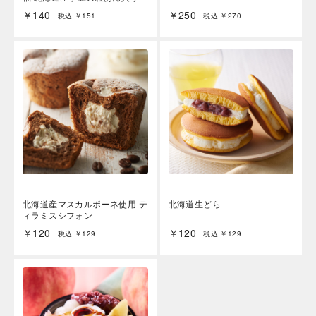
￥140
￥250
税込 ￥151
税込 ￥270
海外 Overseas shops
Indonesia
Singapore
Malaysia
Hong Kong
UAE
Thailand
Vietnam
北海道産マスカルポーネ使用 テ
北海道生どら
ィラミスシフォン
￥120
￥120
税込 ￥129
税込 ￥129
Iは八ヶ岳や末広がりを意味す
おやつ時」という意味を込
た。雄大な八ヶ岳山麓の自
まれる、こだわりのスイー
ださい。