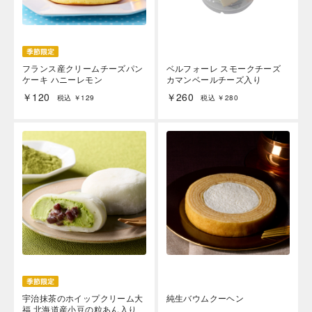
フランス産クリームチーズパン
ベルフォーレ スモークチーズ
ケーキ ハニーレモン
カマンベールチーズ入り
￥120
￥260
税込 ￥129
税込 ￥280
宇治抹茶のホイップクリーム大
純生バウムクーヘン
福 北海道産小豆の粒あん入り