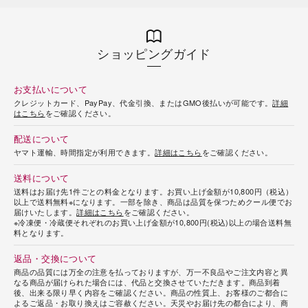
ショッピングガイド
お支払いについて
クレジットカード、PayPay、代金引換、またはGMO後払いが可能です。
詳細
はこちら
をご確認ください。
配送について
ヤマト運輸、時間指定が利用できます。
詳細はこちら
をご確認ください。
送料について
送料はお届け先1件ごとの料金となります。お買い上げ金額が10,800円（税込）
以上で送料無料※になります。一部を除き、商品は品質を保つためクール便でお
届けいたします。
詳細はこちら
をご確認ください。
※冷凍便・冷蔵便それぞれのお買い上げ金額が10,800円(税込)以上の場合送料無
料となります。
返品・交換について
商品の品質には万全の注意を払っておりますが、万一不良品やご注文内容と異
なる商品が届けられた場合には、代品と交換させていただきます。商品到着
後、出来る限り早く内容をご確認ください。商品の性質上、お客様のご都合に
よるご返品・お取り換えはご容赦ください。天災やお届け先の都合により、商