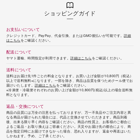
ショッピングガイド
お支払いについて
クレジットカード、PayPay、代金引換、またはGMO後払いが可能です。
詳細
はこちら
をご確認ください。
配送について
ヤマト運輸、時間指定が利用できます。
詳細はこちら
をご確認ください。
送料について
送料はお届け先1件ごとの料金となります。お買い上げ金額が10,800円（税込）
以上で送料無料※になります。一部を除き、商品は品質を保つためクール便でお
届けいたします。
詳細はこちら
をご確認ください。
※冷凍便・冷蔵便それぞれのお買い上げ金額が10,800円(税込)以上の場合送料無
料となります。
返品・交換について
商品の品質には万全の注意を払っておりますが、万一不良品やご注文内容と異
なる商品が届けられた場合には、代品と交換させていただきます。商品到着
後、出来る限り早く内容をご確認ください。商品の性質上、お客様のご都合に
よるご返品・お取り換えはご容赦ください。天災やお届け先の都合により、商
品を指定日時にお届けできなかった場合、恐れ入りますが、返金や再送はいた
しかねます。予め、ご了承ください。