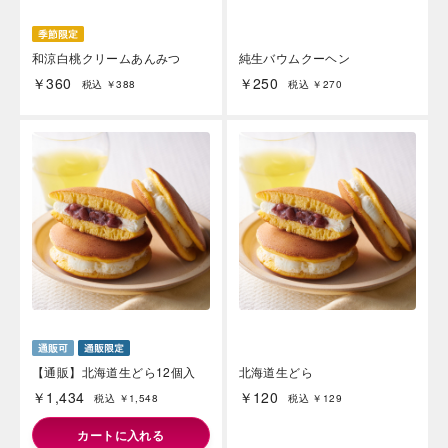
和涼白桃クリームあんみつ
純生バウムクーヘン
￥360
￥250
税込 ￥388
税込 ￥270
【通販】北海道生どら12個入
北海道生どら
￥1,434
￥120
税込 ￥1,548
税込 ￥129
カートに入れる