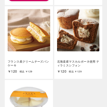
海外 Overseas shops
Indonesia
Singapore
Malaysia
Hong Kong
UAE
Thailand
フランス産クリームチーズパン
北海道産マスカルポーネ使用 テ
Vietnam
ケーキ
ィラミスシフォン
￥120
￥120
税込 ￥129
税込 ￥129
Iは八ヶ岳や末広がりを意味す
おやつ時」という意味を込
た。雄大な八ヶ岳山麓の自
まれる、こだわりのスイー
ださい。