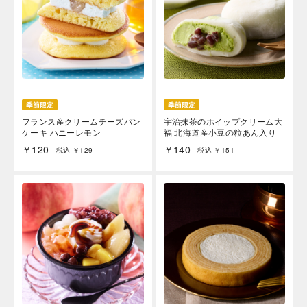
フランス産クリームチーズパン
宇治抹茶のホイップクリーム大
ケーキ ハニーレモン
福 北海道産小豆の粒あん入り
￥120
￥140
税込 ￥129
税込 ￥151