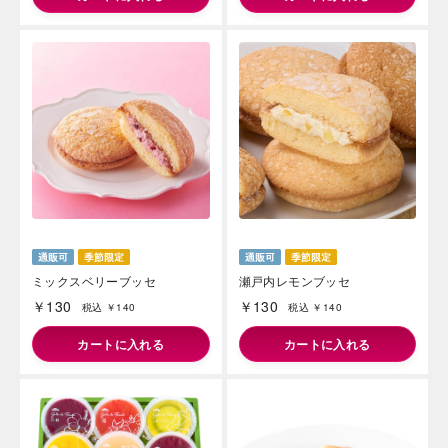
海外 Overseas shops
Indonesia
Singapore
Malaysia
Hong Kong
UAE
Thailand
Vietnam
ミックスベリーブッセ
瀬戸内レモンブッセ
￥130
￥130
税込 ￥140
税込 ￥140
Iは八ヶ岳や末広がりを意味す
カートに入れる
カートに入れる
おやつ時」という意味を込
た。雄大な八ヶ岳山麓の自
まれる、こだわりのスイー
ださい。