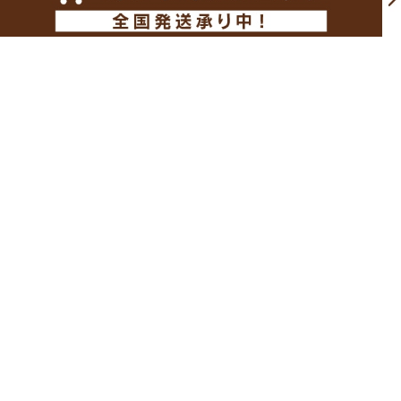
ギフト
慶事菓子
大切なあのひとに
慶事でのお菓子にも、お祝いの
シャトレーゼのギフトを
席での手土産としても
アレルギー対応
糖質カット
乳・卵・小麦粉を使わない
糖質をカットしても
ケーキができました
変わらない美味しさ