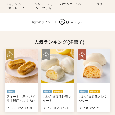
フィナンシェ・
シャトーレザ
バウムクーヘン
ラスク
マドレーヌ
ン・ブッセ
0
現在のポイント
ポイント
人気ランキング(洋菓子)
スイートポテトパイ
おひさま香るレモン
おひさま香るオレン
熊本県産べにはるか
ケーキ
ジケーキ
￥120
￥140
￥140
税込 ￥129
税込 ￥151
税込 ￥151