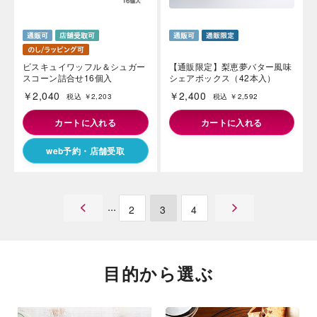
ビスキュイワッフル＆シュガー
【通販限定】梨恵夢バター風味
スコーン詰合せ16個入
シェアボックス（42本入）
￥2,040
￥2,400
税込 ￥2,203
税込 ￥2,592
カートに入れる
カートに入れる
web予約・店舗受取
2
3
4
目的から選ぶ