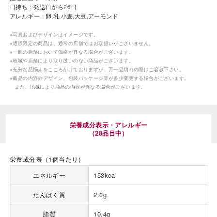
日持ち
発送日から26日
アレルギー
卵,乳,小麦,大豆,アーモンド
※写真およびデザインはイメージです。
※通販限定の商品は、通常の店舗ではお取扱いがございません。
※一部の店舗において価格が異なる場合がございます。
※地域や店舗により取り扱いのない商品がございます。
※充分な品揃えをこころがけておりますが、万一品切れの際はご容赦下さい。
海外 Overseas shops
※商品の内容やデザイン、包装パッケージ等が多少変更する場合がございます。
また、地域により商品の内容が異なる場合がございます。
Indonesia
Singapore
Malaysia
Hong Kong
UAE
Thailand
栄養成分表示・アレルギー
Vietnam
（28品目中）
栄養成分表（1個当たり）
Iは八ヶ岳や末広がりを意味す
おやつ時」という意味を込
エネルギー
153kcal
た。雄大な八ヶ岳山麓の自
まれる、こだわりのスイー
たんぱく質
2.0g
ださい。
脂質
10.4g