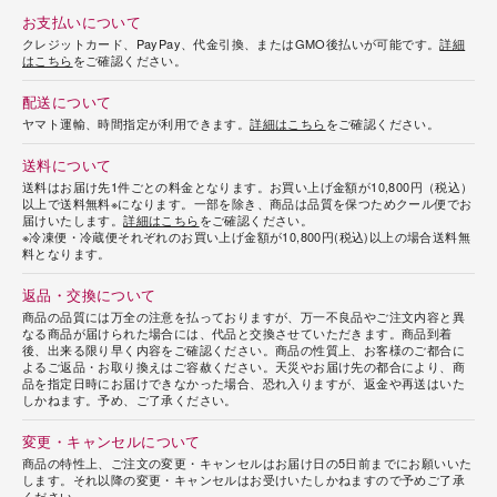
お支払いについて
クレジットカード、PayPay、代金引換、またはGMO後払いが可能です。
詳細
はこちら
をご確認ください。
配送について
ヤマト運輸、時間指定が利用できます。
詳細はこちら
をご確認ください。
送料について
送料はお届け先1件ごとの料金となります。お買い上げ金額が10,800円（税込）
以上で送料無料※になります。一部を除き、商品は品質を保つためクール便でお
届けいたします。
詳細はこちら
をご確認ください。
※冷凍便・冷蔵便それぞれのお買い上げ金額が10,800円(税込)以上の場合送料無
料となります。
返品・交換について
商品の品質には万全の注意を払っておりますが、万一不良品やご注文内容と異
なる商品が届けられた場合には、代品と交換させていただきます。商品到着
後、出来る限り早く内容をご確認ください。商品の性質上、お客様のご都合に
よるご返品・お取り換えはご容赦ください。天災やお届け先の都合により、商
品を指定日時にお届けできなかった場合、恐れ入りますが、返金や再送はいた
しかねます。予め、ご了承ください。
変更・キャンセルについて
商品の特性上、ご注文の変更・キャンセルはお届け日の5日前までにお願いいた
します。それ以降の変更・キャンセルはお受けいたしかねますので予めご了承
ください。