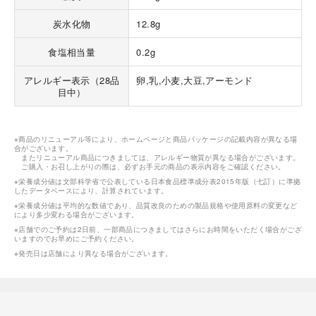
炭水化物
12.8g
食塩相当量
0.2g
アレルギー表示（28品
卵,乳,小麦,大豆,アーモンド
目中）
※商品のリニューアル等により、ホームページと商品パッケージの記載内容が異なる場
合がございます。
またリニューアル商品につきましては、アレルギー物質が異なる場合がございます。
ご購入・お召し上がりの際は、必ずお手元の商品の表示内容をご確認ください。
※栄養成分値は文部科学省で公表している日本食品標準成分表2015年版（七訂）に準拠
したデータベースにより、計算されています。
※栄養成分値は平均的な数値であり、品質改良のための製品規格や使用原料の変更など
により多少変わる場合がございます。
※店舗でのご予約は2日前、一部商品につきましてはさらにお時間をいただく場合がござ
いますのでお早めにご予約ください。
※発売日は店舗により異なる場合がございます。