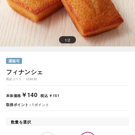
1
/
2
フィナンシェ
商品コード
129032
￥140
本体価格
税込 ￥151
取得ポイント
1
ポイント
数量を選択