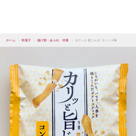
ホーム
>
和菓子
>
揚げ餅・あられ・米菓
>
カリッと旨じゃが コンソメ味