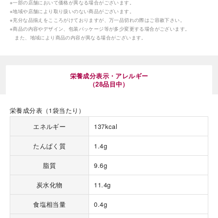
※一部の店舗において価格が異なる場合がございます。
※地域や店舗により取り扱いのない商品がございます。
※充分な品揃えをこころがけておりますが、万一品切れの際はご容赦下さい。
※商品の内容やデザイン、包装パッケージ等が多少変更する場合がございます。
また、地域により商品の内容が異なる場合がございます。
海外 Overseas shops
栄養成分表示・アレルギー
（28品目中）
Indonesia
Singapore
Malaysia
Hong Kong
栄養成分表（1袋当たり）
UAE
Thailand
エネルギー
137kcal
Vietnam
たんぱく質
1.4g
Iは八ヶ岳や末広がりを意味す
脂質
9.6g
おやつ時」という意味を込
た。雄大な八ヶ岳山麓の自
炭水化物
11.4g
まれる、こだわりのスイー
ださい。
食塩相当量
0.4g