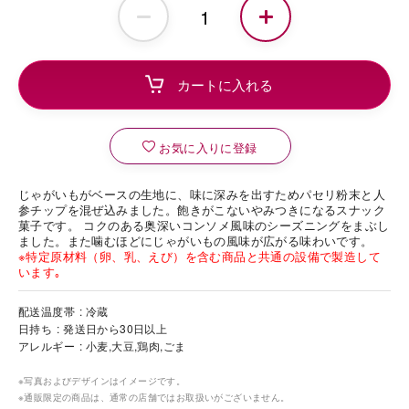
お気に入りに登録
じゃがいもがベースの生地に、味に深みを出すためパセリ粉末と人
参チップを混ぜ込みました。飽きがこないやみつきになるスナック
菓子です。 コクのある奥深いコンソメ風味のシーズニングをまぶし
ました。また噛むほどにじゃがいもの風味が広がる味わいです。
※特定原材料（卵、乳、えび）を含む商品と共通の設備で製造して
います｡
配送温度帯
冷蔵
日持ち
発送日から30日以上
アレルギー
小麦,大豆,鶏肉,ごま
※写真およびデザインはイメージです。
※通販限定の商品は、通常の店舗ではお取扱いがございません。