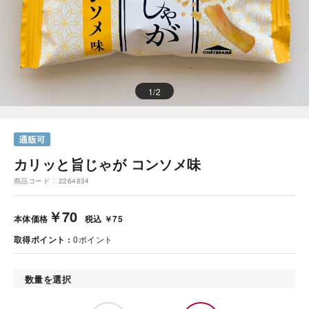
1
/
2
カリッと旨じゃが コンソメ味
商品コード
2264834
￥70
本体価格
税込 ￥75
取得ポイント
0
ポイント
数量を選択