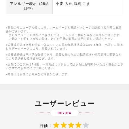
アレルギー表示（28品
小麦,大豆,鶏肉,ごま
目中）
※商品のリニューアル等により、ホームページと商品パッケージの記載内容が異なる場
合がございます。
またリニューアル商品につきましては、アレルギー物質が異なる場合がございます。
ご購入・お召し上がりの際は、必ずお手元の商品の表示内容をご確認ください。
※栄養成分値は文部科学省で公表している日本食品標準成分表2015年版（七訂）に準拠
したデータベースにより、計算されています。
※栄養成分値は平均的な数値であり、品質改良のための製品規格や使用原料の変更など
により多少変わる場合がございます。
※店舗でのご予約は2日前、一部商品につきましてはさらにお時間をいただく場合がござ
いますのでお早めにご予約ください。
※発売日は店舗により異なる場合がございます。
ユーザーレビュー
REVIEW
評価