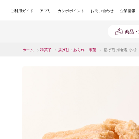
ご利用ガイド
アプリ
カシポポイント
お問い合わせ
企業情報
商品・
ホーム
>
和菓子
>
揚げ餅・あられ・米菓
>
揚げ煎 海老塩 小袋