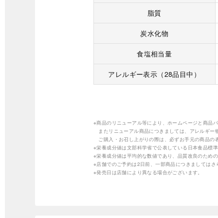
脂質
炭水化物
食塩相当量
アレルギー表示（28品目中）
※商品のリニューアル等により、ホームページと商品
またリニューアル商品につきましては、アレルギー
ご購入・お召し上がりの際は、必ずお手元の商品の
※栄養成分値は文部科学省で公表している日本食品標準
※栄養成分値は平均的な数値であり、品質改良のため
※店舗でのご予約は2日前、一部商品につきましては
※発売日は店舗により異なる場合がございます。