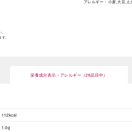
アレルギー
小麦,大豆,え
い。
ます。
栄養成分表示・アレルギー（28品目中）
112kcal
1.0g