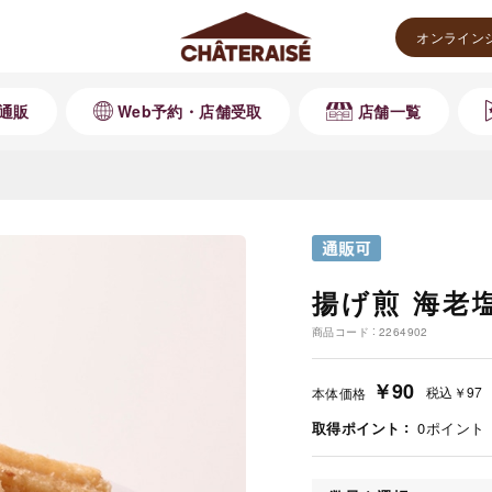
オンライン
通販
Web予約・店舗受取
店舗一覧
揚げ煎 海老
商品コード
2264902
￥90
税込
￥97
本体価格
取得ポイント
0
ポイント