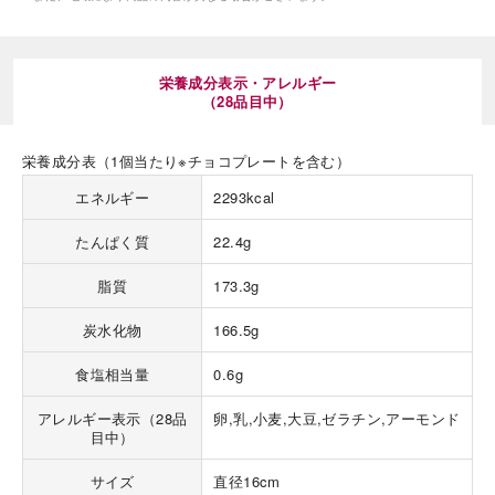
栄養成分表示・アレルギー
（28品目中）
栄養成分表（1個当たり※チョコプレートを含む）
海外 Overseas shops
エネルギー
2293kcal
Indonesia
Singapore
Malaysia
Hong Kong
たんぱく質
22.4g
UAE
Thailand
脂質
173.3g
Vietnam
炭水化物
166.5g
Iは八ヶ岳や末広がりを意味す
食塩相当量
0.6g
おやつ時」という意味を込
た。雄大な八ヶ岳山麓の自
アレルギー表示（28品
卵,乳,小麦,大豆,ゼラチン,アーモンド
まれる、こだわりのスイー
目中）
ださい。
サイズ
直径16cm