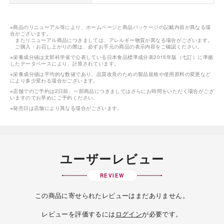
※商品のリニューアル等により、ホームページと商品パッケージの記載内容が異なる場
合がございます。
またリニューアル商品につきましては、アレルギー物質が異なる場合がございます。
ご購入・お召し上がりの際は、必ずお手元の商品の表示内容をご確認ください。
※栄養成分値は文部科学省で公表している日本食品標準成分表2015年版（七訂）に準拠
したデータベースにより、計算されています。
※栄養成分値は平均的な数値であり、品質改良のための製品規格や使用原料の変更など
により多少変わる場合がございます。
※店舗でのご予約は2日前、一部商品につきましてはさらにお時間をいただく場合がござ
いますのでお早めにご予約ください。
※発売日は店舗により異なる場合がございます。
ユーザーレビュー
REVIEW
この商品に寄せられたレビューはまだありません。
レビューを評価するには
ログイン
が必要です。