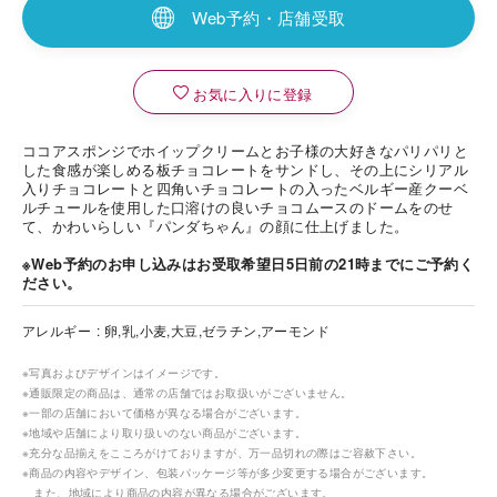
Web予約・店舗受取
お気に入りに登録
ココアスポンジでホイップクリームとお子様の大好きなパリパリと
した食感が楽しめる板チョコレートをサンドし、その上にシリアル
入りチョコレートと四角いチョコレートの入ったベルギー産クーベ
ルチュールを使用した口溶けの良いチョコムースのドームをのせ
て、かわいらしい『パンダちゃん』の顔に仕上げました。
※Web予約のお申し込みはお受取希望日5日前の21時までにご予約く
ださい。
アレルギー
卵,乳,小麦,大豆,ゼラチン,アーモンド
※写真およびデザインはイメージです。
※通販限定の商品は、通常の店舗ではお取扱いがございません。
※一部の店舗において価格が異なる場合がございます。
※地域や店舗により取り扱いのない商品がございます。
※充分な品揃えをこころがけておりますが、万一品切れの際はご容赦下さい。
※商品の内容やデザイン、包装パッケージ等が多少変更する場合がございます。
また、地域により商品の内容が異なる場合がございます。