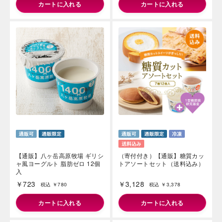
カートに入れる
カートに入れる
海外 Overseas shops
Indonesia
Singapore
Iは八ヶ岳や末広がりを意味す
おやつ時」という意味を込
Malaysia
Hong Kong
た。雄大な八ヶ岳山麓の自
UAE
Thailand
まれる、こだわりのスイー
ださい。
Vietnam
【通販】八ヶ岳高原牧場 ギリシ
（寄付付き）【通販】糖質カッ
ャ風ヨーグルト 脂肪ゼロ 12個
トアソートセット（送料込み）
入
￥723
￥3,128
税込 ￥780
税込 ￥3,378
カートに入れる
カートに入れる