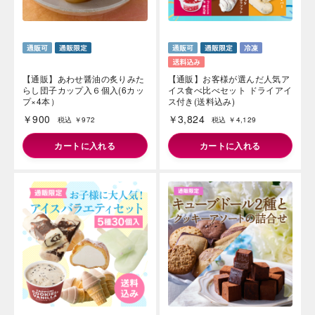
【通販】あわせ醤油の炙りみた
【通販】お客様が選んだ人気ア
らし団子カップ入６個入(6カッ
イス食べ比べセット ドライアイ
プ×4本）
ス付き(送料込み)
￥900
￥3,824
税込 ￥972
税込 ￥4,129
カートに入れる
カートに入れる