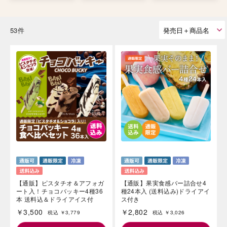
53件
【通販】ピスタチオ＆アフォガ
【通販】果実食感バー詰合せ4
ート入！チョコバッキー4種36
種24本入 (送料込み)ドライアイ
本 送料込＆ドライアイス付
ス付き
￥3,500
￥2,802
税込 ￥3,779
税込 ￥3,026