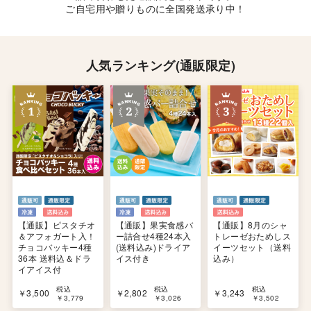
ご自宅用や贈りものに全国発送承り中！
人気ランキング(通販限定)
【通販】ピスタチオ
【通販】果実食感バ
【通販】8月のシャ
＆アフォガート入！
ー詰合せ4種24本入
トレーゼおためしス
チョコバッキー4種
(送料込み)ドライア
イーツセット（送料
36本 送料込＆ドラ
イス付き
込み）
イアイス付
税込
税込
税込
￥3,500
￥2,802
￥3,243
￥3,779
￥3,026
￥3,502