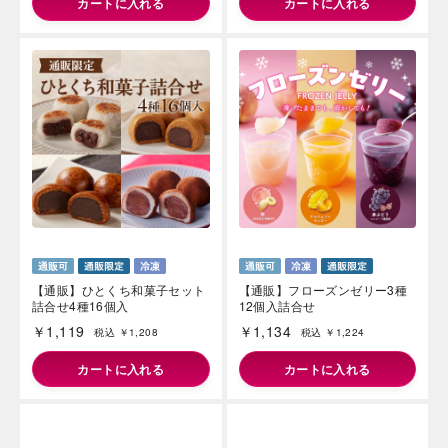
【通販】バニラアイスバラエテ
【通販】バニラアイス食べ比べ
ィセット６種29個入 ドライア
セット4種16個入 (送料込み)
イス付き （送料込み）
ドライアイス付き
￥3,074
￥3,384
税込 ￥3,319
税込 ￥3,654
カートに入れる
カートに入れる