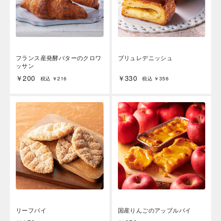
フランス産発酵バターのクロワ
ブリュレデニッシュ
ッサン
￥200
￥330
税込 ￥216
税込 ￥356
リーフパイ
国産りんごのアップルパイ