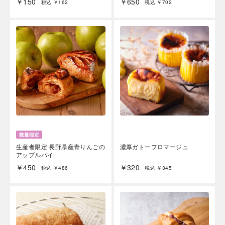
￥150
￥650
税込 ￥162
税込 ￥702
生産者限定 長野県産青りんごの
濃厚ガトーフロマージュ
アップルパイ
￥450
￥320
税込 ￥486
税込 ￥345