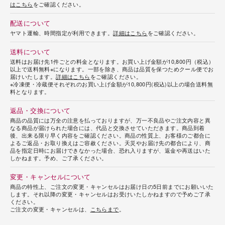
はこちら
をご確認ください。
配送について
ヤマト運輸、時間指定が利用できます。
詳細はこちら
をご確認ください。
送料について
送料はお届け先1件ごとの料金となります。お買い上げ金額が10,800円（税込）
以上で送料無料※になります。一部を除き、商品は品質を保つためクール便でお
届けいたします。
詳細はこちら
をご確認ください。
※冷凍便・冷蔵便それぞれのお買い上げ金額が10,800円(税込)以上の場合送料無
料となります。
返品・交換について
商品の品質には万全の注意を払っておりますが、万一不良品やご注文内容と異
なる商品が届けられた場合には、代品と交換させていただきます。商品到着
後、出来る限り早く内容をご確認ください。商品の性質上、お客様のご都合に
よるご返品・お取り換えはご容赦ください。天災やお届け先の都合により、商
品を指定日時にお届けできなかった場合、恐れ入りますが、返金や再送はいた
しかねます。予め、ご了承ください。
変更・キャンセルについて
商品の特性上、ご注文の変更・キャンセルはお届け日の5日前までにお願いいた
します。それ以降の変更・キャンセルはお受けいたしかねますので予めご了承
ください。
ご注文の変更・キャンセルは、
こちらまで
。