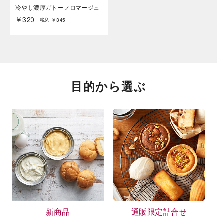
冷やし濃厚ガトーフロマージュ
￥320
税込 ￥345
目的から選ぶ
新商品
通販限定詰合せ