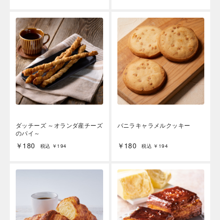
海外 Overseas shops
Indonesia
Singapore
Malaysia
Hong Kong
UAE
Thailand
ダッチーズ ～オランダ産チーズ
バニラキャラメルクッキー
Vietnam
のパイ～
￥180
￥180
税込 ￥194
税込 ￥194
Iは八ヶ岳や末広がりを意味す
おやつ時」という意味を込
た。雄大な八ヶ岳山麓の自
まれる、こだわりのスイー
ださい。