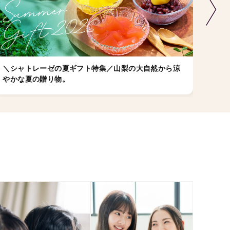
＼シャトレーゼの夏ギフト特集／山梨の大自然から涼
店舗
やかな夏の贈り物。
ゼの
ちら