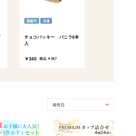
ダ
チョコバッキー バニラ6本
入
￥340
税込 ￥367
発売日