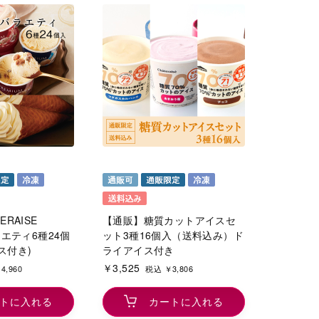
RAISE
【通販】糖質カットアイスセ
ラエティ6種24個
ット3種16個入（送料込み）ド
ス付き)
ライアイス付き
￥3,525
4,960
税込 ￥3,806
トに入れる
カートに入れる