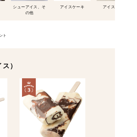
シューアイス、そ
アイスケーキ
アイス詰合せ
の他
ント
イス）