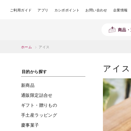
ご利用ガイド
アプリ
カシポポイント
お問い合わせ
企業情報
商品・
ホーム
>
アイス
アイス
目的から探す
新商品
通販限定詰合せ
ギフト・贈りもの
手土産ラッピング
慶事菓子