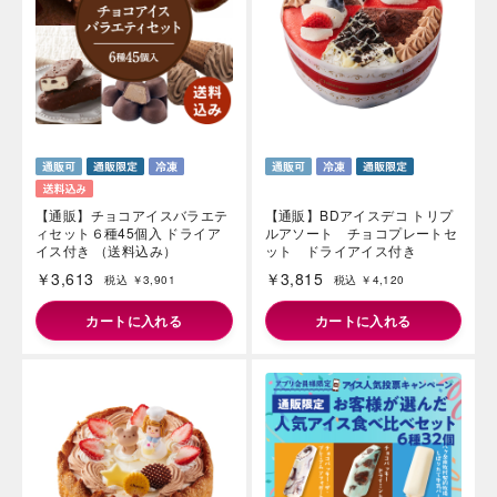
海外 Overseas shops
Indonesia
Singapore
【通販】チョコアイスバラエテ
【通販】BDアイスデコ トリプ
ィセット６種45個入 ドライア
ルアソート チョコプレートセ
Malaysia
Hong Kong
イス付き （送料込み）
ット ドライアイス付き
UAE
Thailand
￥3,613
￥3,815
税込 ￥3,901
税込 ￥4,120
Vietnam
カートに入れる
カートに入れる
Iは八ヶ岳や末広がりを意味す
おやつ時」という意味を込
た。雄大な八ヶ岳山麓の自
まれる、こだわりのスイー
ださい。