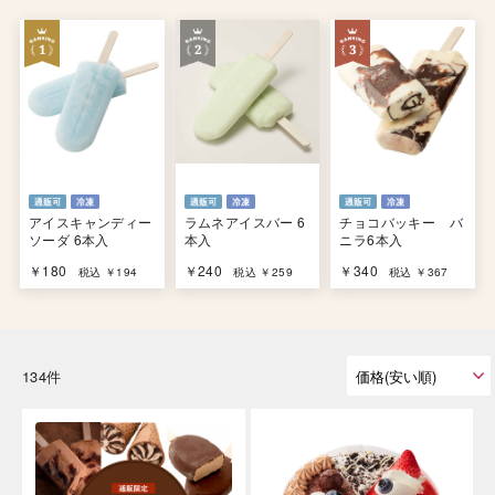
アイスキャンディー
ラムネアイスバー 6
チョコバッキー バ
ソーダ 6本入
本入
ニラ6本入
￥180
￥240
￥340
税込 ￥194
税込 ￥259
税込 ￥367
134件