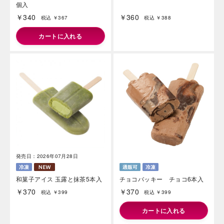
個入
￥340
￥360
税込 ￥367
税込 ￥388
カートに入れる
発売日：2026年07月28日
和菓子アイス 玉露と抹茶5本入
チョコバッキー チョコ6本入
￥370
￥370
税込 ￥399
税込 ￥399
カートに入れる