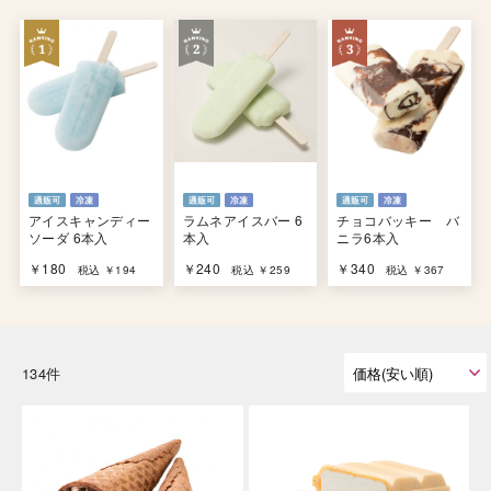
アイスキャンディー
ラムネアイスバー 6
チョコバッキー バ
ソーダ 6本入
本入
ニラ6本入
￥180
￥240
￥340
税込 ￥194
税込 ￥259
税込 ￥367
134件