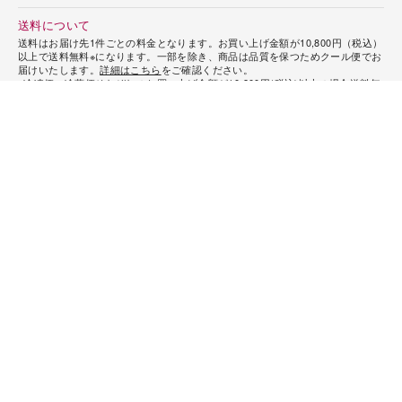
ショッピングガイド
お支払いについて
クレジットカード、PayPay、代金引換、またはGMO後払いが可能です。
詳細
はこちら
をご確認ください。
配送について
ヤマト運輸、時間指定が利用できます。
詳細はこちら
をご確認ください。
送料について
送料はお届け先1件ごとの料金となります。お買い上げ金額が10,800円（税込）
以上で送料無料※になります。一部を除き、商品は品質を保つためクール便でお
届けいたします。
詳細はこちら
をご確認ください。
※冷凍便・冷蔵便それぞれのお買い上げ金額が10,800円(税込)以上の場合送料無
料となります。
返品・交換について
商品の品質には万全の注意を払っておりますが、万一不良品やご注文内容と異
なる商品が届けられた場合には、代品と交換させていただきます。商品到着
後、出来る限り早く内容をご確認ください。商品の性質上、お客様のご都合に
よるご返品・お取り換えはご容赦ください。天災やお届け先の都合により、商
品を指定日時にお届けできなかった場合、恐れ入りますが、返金や再送はいた
しかねます。予め、ご了承ください。