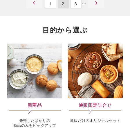
まるかじりバー クリームチーズ
白州名水かき氷 北海道産小豆の
6本入
甘納豆入り 練乳金時 4個入
￥440
￥440
税込 ￥475
税込 ￥475
カートに入れる
カートに入れる
1
2
3
目的から選ぶ