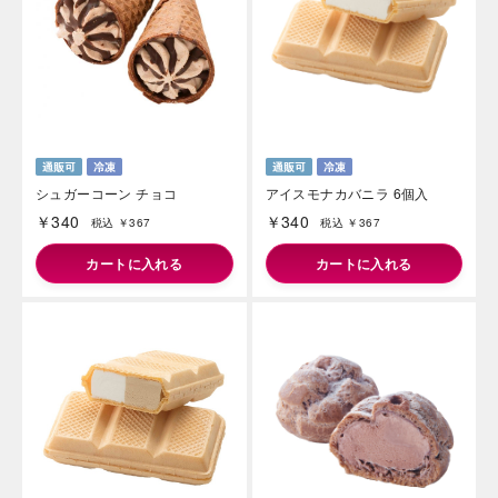
海外 Overseas shops
シュガーコーン チョコ
アイスモナカバニラ 6個入
Indonesia
Singapore
Iは八ヶ岳や末広がりを意味す
￥340
￥340
税込 ￥367
税込 ￥367
おやつ時」という意味を込
Malaysia
Hong Kong
た。雄大な八ヶ岳山麓の自
カートに入れる
カートに入れる
UAE
Thailand
まれる、こだわりのスイー
ださい。
Vietnam