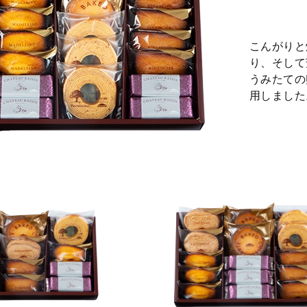
こんがりと
り、そして
うみたての
用しました