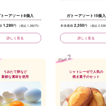
ガトーアソート8個入
ガトーアソート15個入
1,280
2,350
円
円
格
本体価格
（税込 1,382円）
（税込 2,53
詳しく見る
詳しく見る
うみたて卵など
シャトレーゼで人気の
新鮮な素材を使用
焼き菓子のセット