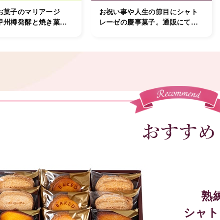
お菓子のマリアージ
お祝い事や人生の節目にシャト
甲州樽発酵と焼き菓子
レーゼの慶事菓子。通販にて全
国発送承り中！
熟
シャト