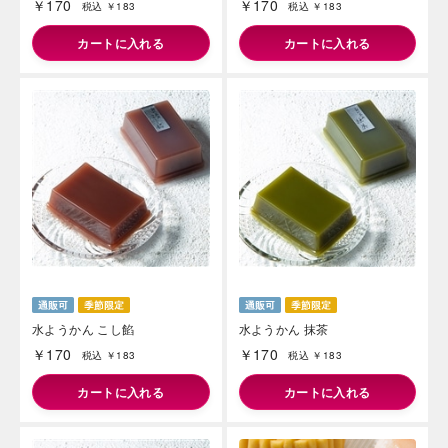
￥170
￥170
税込 ￥183
税込 ￥183
カートに入れる
カートに入れる
海外 Overseas shops
Indonesia
Singapore
Malaysia
Hong Kong
UAE
Thailand
Vietnam
水ようかん こし餡
水ようかん 抹茶
Iは八ヶ岳や末広がりを意味す
￥170
￥170
おやつ時」という意味を込
税込 ￥183
税込 ￥183
た。雄大な八ヶ岳山麓の自
まれる、こだわりのスイー
カートに入れる
カートに入れる
ださい。