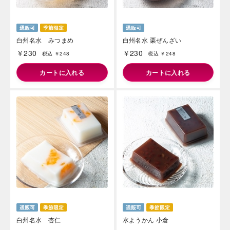
白州名水 みつまめ
白州名水 栗ぜんざい
￥230
￥230
税込 ￥248
税込 ￥248
カートに入れる
カートに入れる
白州名水 杏仁
水ようかん 小倉