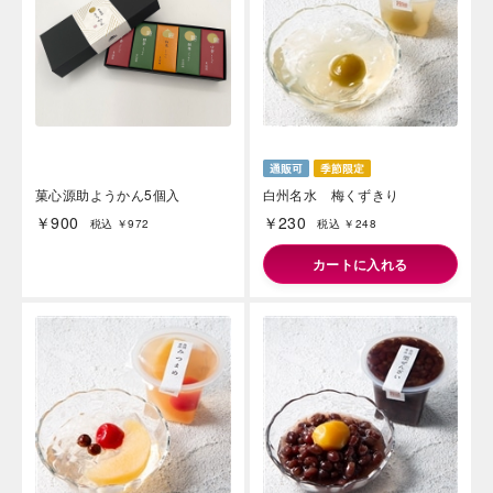
菓心源助ようかん5個入
白州名水 梅くずきり
￥900
￥230
税込 ￥972
税込 ￥248
カートに入れる