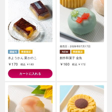
発売日：2026年07月17日
水ようかん 栗かのこ
創作和菓子 金魚
￥170
￥160
税込 ￥183
税込 ￥172
カートに入れる