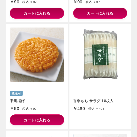
￥90
￥90
税込 ￥97
税込 ￥97
カートに入れる
カートに入れる
海外 Overseas shops
Indonesia
Singapore
Malaysia
Hong Kong
UAE
Thailand
Vietnam
甲州揚げ
香季もち サラダ 10枚入
Iは八ヶ岳や末広がりを意味す
￥90
￥460
おやつ時」という意味を込
税込 ￥97
税込 ￥496
た。雄大な八ヶ岳山麓の自
まれる、こだわりのスイー
カートに入れる
ださい。