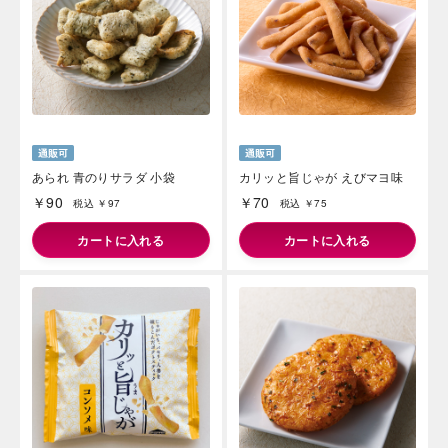
あられ 青のりサラダ 小袋
カリッと旨じゃが えびマヨ味
￥90
￥70
税込 ￥97
税込 ￥75
カートに入れる
カートに入れる