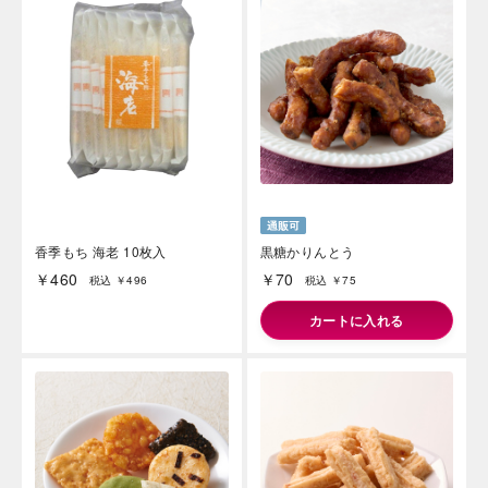
香季もち 海老 10枚入
黒糖かりんとう
￥460
￥70
税込 ￥496
税込 ￥75
カートに入れる