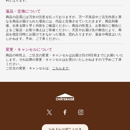
返品・交換について
商品の品質には万全の注意を払っておりますが、万一不良品やご注文内容と異
なる商品が届けられた場合には、代品と交換させていただきます。商品到着
後、出来る限り早く内容をご確認ください。商品の性質上、お客様のご都合に
よるご返品・お取り換えはご容赦ください。天災やお届け先の都合により、商
品を指定日時にお届けできなかった場合、恐れ入りますが、返金や再送はいた
しかねます。予め、ご了承ください。
変更・キャンセルについて
商品の特性上、ご注文の変更・キャンセルはお届け日の5日前までにお願いいた
します。それ以降の変更・キャンセルはお受けいたしかねますので予めご了承
ください。
ご注文の変更・キャンセルは、
こちらまで
。
シャトレーゼニュース