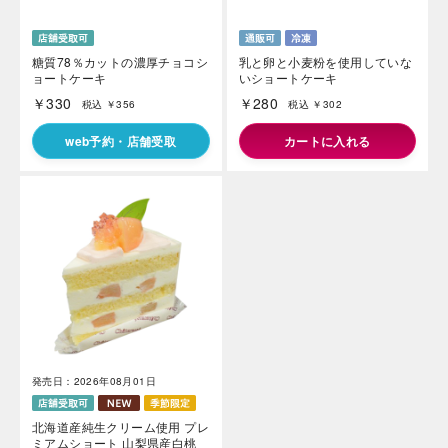
糖質78％カットの濃厚チョコシ
乳と卵と小麦粉を使用していな
ョートケーキ
いショートケーキ
￥330
￥280
税込 ￥356
税込 ￥302
web予約・店舗受取
カートに入れる
発売日：2026年08月01日
北海道産純生クリーム使用 プレ
ミアムショート 山梨県産白桃