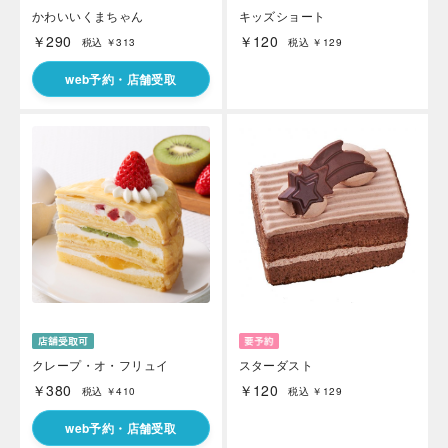
かわいいくまちゃん
キッズショート
￥290
￥120
税込 ￥313
税込 ￥129
web予約・店舗受取
海外 Overseas shops
Indonesia
Singapore
Malaysia
Hong Kong
UAE
Thailand
Vietnam
Iは八ヶ岳や末広がりを意味す
おやつ時」という意味を込
クレープ・オ・フリュイ
スターダスト
た。雄大な八ヶ岳山麓の自
まれる、こだわりのスイー
￥380
￥120
税込 ￥410
税込 ￥129
ださい。
web予約・店舗受取