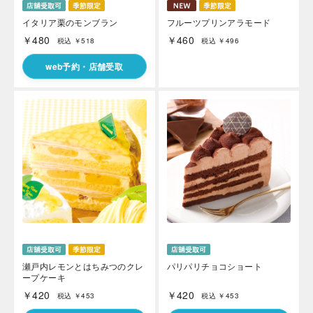
イタリア栗のモンブラン
フルーツプリンアラモード
￥480
￥460
税込 ￥518
税込 ￥496
web予約・店舗受取
海外 Overseas shops
Indonesia
Singapore
Malaysia
Hong Kong
UAE
Thailand
Vietnam
Iは八ヶ岳や末広がりを意味す
おやつ時」という意味を込
た。雄大な八ヶ岳山麓の自
瀬戸内レモンとはちみつのクレ
パリパリチョコショート
まれる、こだわりのスイー
ープケーキ
ださい。
￥420
￥420
税込 ￥453
税込 ￥453