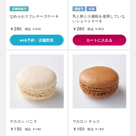
なめらかスフレチーズケーキ
乳と卵と小麦粉を使用していな
いショートケーキ
￥280
￥280
税込 ￥302
税込 ￥302
web予約・店舗受取
カートに入れる
マカロン バニラ
マカロン チョコ
￥150
￥150
税込 ￥162
税込 ￥162