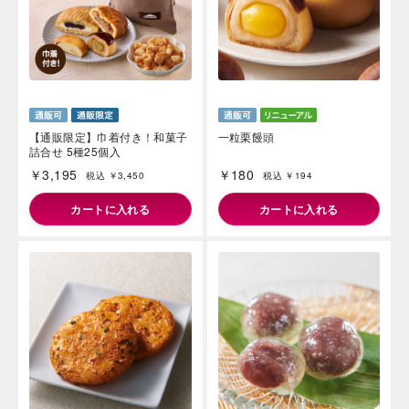
【通販限定】巾着付き！和菓子
一粒栗饅頭
詰合せ 5種25個入
￥3,195
￥180
税込 ￥3,450
税込 ￥194
カートに入れる
カートに入れる