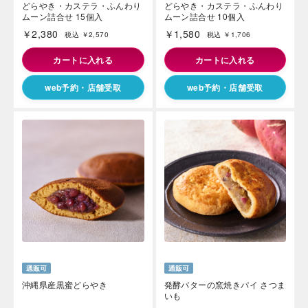
どらやき・カステラ・ふんわり
どらやき・カステラ・ふんわり
ムーン詰合せ 15個入
ムーン詰合せ 10個入
￥2,380
￥1,580
税込 ￥2,570
税込 ￥1,706
カートに入れる
カートに入れる
web予約・店舗受取
web予約・店舗受取
沖縄県産黒蜜どらやき
発酵バターの窯焼きパイ さつま
いも