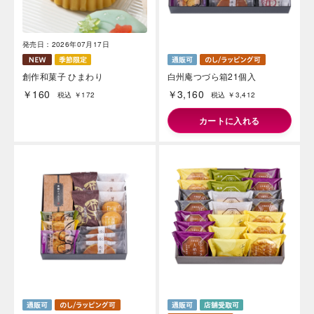
発売日：2026年07月17日
創作和菓子 ひまわり
白州庵つづら箱21個入
￥160
￥3,160
税込 ￥172
税込 ￥3,412
カートに入れる