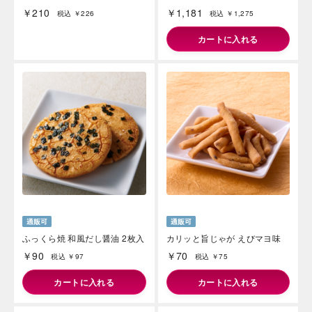
￥210
￥1,181
税込 ￥226
税込 ￥1,275
カートに入れる
海外 Overseas shops
Indonesia
Singapore
Malaysia
Hong Kong
UAE
Thailand
Vietnam
Iは八ヶ岳や末広がりを意味す
ふっくら焼 和風だし醤油 2枚入
カリッと旨じゃが えびマヨ味
おやつ時」という意味を込
￥90
￥70
税込 ￥97
税込 ￥75
た。雄大な八ヶ岳山麓の自
まれる、こだわりのスイー
ださい。
カートに入れる
カートに入れる