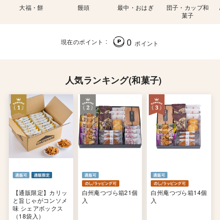
大福・餅
饅頭
最中・おはぎ
団子・カップ和
菓子
0
現在のポイント
ポイント
人気ランキング(和菓子)
【通販限定】カリッ
白州庵つづら箱21個
白州庵つづら箱14個
と旨じゃがコンソメ
入
入
味 シェアボックス
（18袋入）