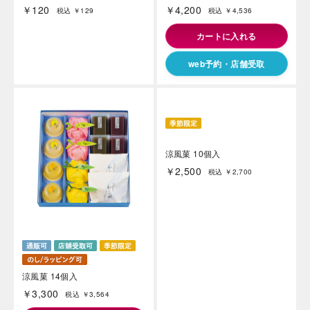
￥120
￥4,200
税込 ￥129
税込 ￥4,536
カートに入れる
web予約・店舗受取
涼風菓 14個入
涼風菓 10個入
￥3,300
￥2,500
税込 ￥3,564
税込 ￥2,700