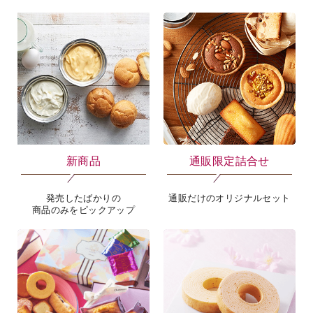
菓心源助ようかん5個入
黒蜜入りきなこ団子カップ入
￥900
￥150
税込 ￥972
税込 ￥162
1
2
3
4
目的から選ぶ