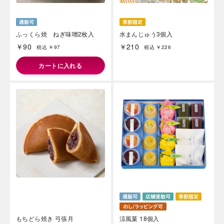
ふっくら焼 ねぎ味噌2枚入
水まんじゅう3個入
￥90
￥210
税込 ￥97
税込 ￥226
カートに入れる
もちどら焼き 弓張月
涼風菓 18個入