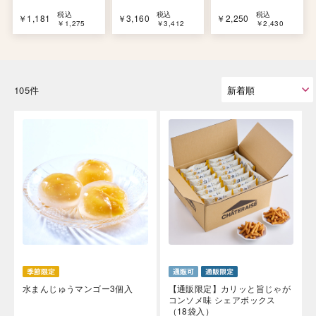
税込
税込
税込
￥1,181
￥3,160
￥2,250
￥1,275
￥3,412
￥2,430
105件
水まんじゅうマンゴー3個入
【通販限定】カリッと旨じゃが
コンソメ味 シェアボックス
（18袋入）