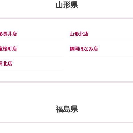
山形県
形長井店
山形北店
童桜町店
鶴岡ほなみ店
田北店
福島県