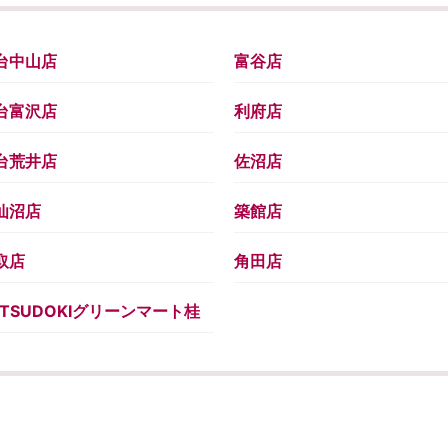
台中山店
富谷店
台富沢店
利府店
台荒井店
佐沼店
仙沼店
築館店
取店
角田店
ATSUDOKIグリーンマート桂