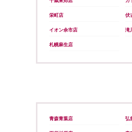
千歳東郊店
ガ
栄町店
伏
イオン余市店
滝
札幌麻生店
青森青葉店
弘