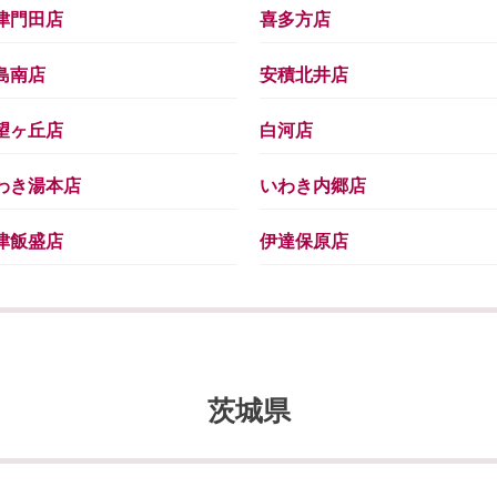
津門田店
喜多方店
島南店
安積北井店
望ヶ丘店
白河店
わき湯本店
いわき内郷店
津飯盛店
伊達保原店
茨城県