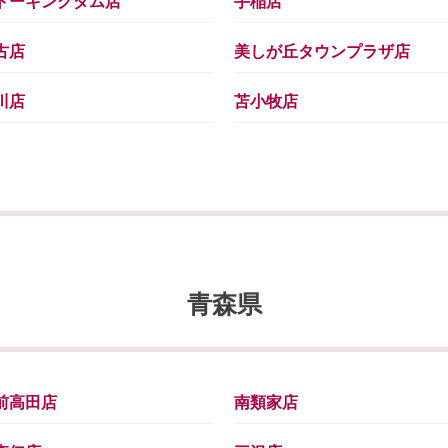
トーキングダム店
手稲店
古店
美しが丘タウンプラザ店
川店
苫小牧店
青森県
前高田店
南類家店