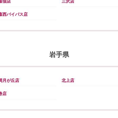
森佃店
三沢店
森西バイパス店
岩手県
岡月が丘店
北上店
巻店