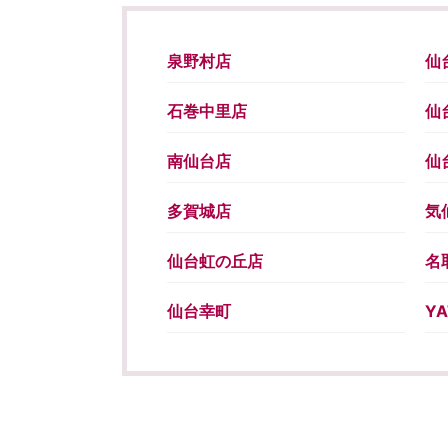
泉野村店
仙
石巻中里店
仙
南仙台店
仙
多賀城店
気
仙台虹の丘店
名
仙台幸町
Y