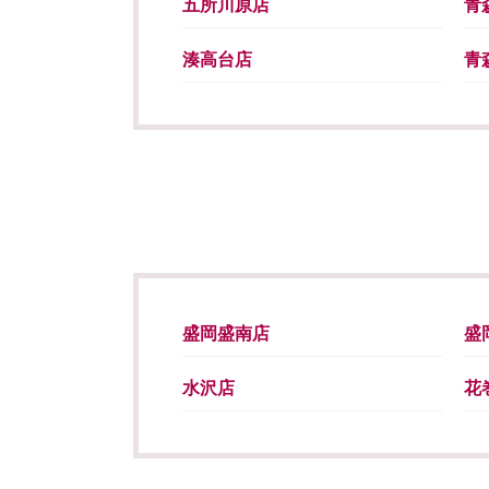
五所川原店
青
湊高台店
青
盛岡盛南店
盛
水沢店
花