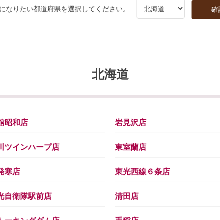
になりたい都道府県を選択してください。
北海道
館昭和店
岩見沢店
川ツインハープ店
東室蘭店
発寒店
東光西線６条店
光自衛隊駅前店
清田店