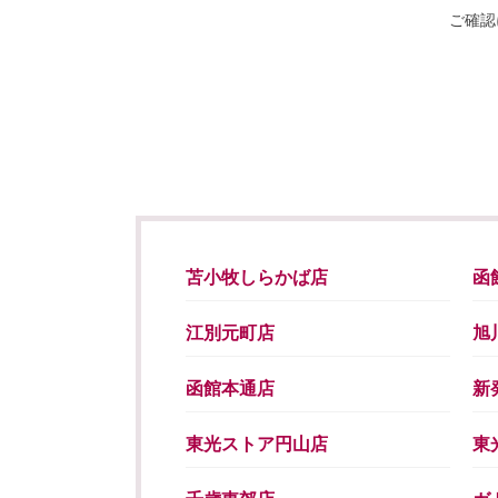
ご確認
苫小牧しらかば店
函
江別元町店
旭
函館本通店
新
東光ストア円山店
東